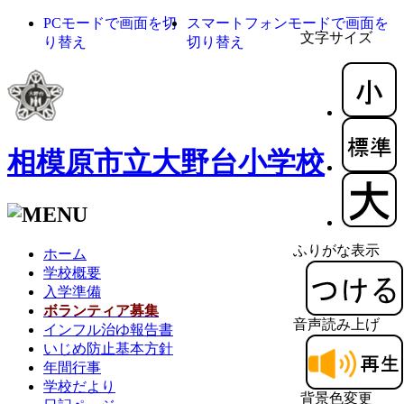
PCモードで画面を切
スマートフォンモードで画面を
文字サイズ
り替え
切り替え
相模原市立大野台小学校
ふりがな表示
ホーム
学校概要
入学準備
ボランティア募集
音声読み上げ
インフル治ゆ報告書
いじめ防止基本方針
年間行事
学校だより
背景色変更