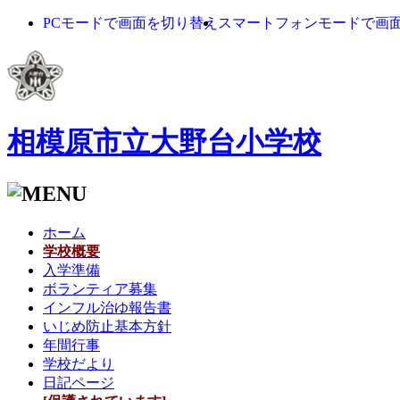
PCモードで画面を切り替え
スマートフォンモードで画
相模原市立大野台小学校
ホーム
学校概要
入学準備
ボランティア募集
インフル治ゆ報告書
いじめ防止基本方針
年間行事
学校だより
日記ページ