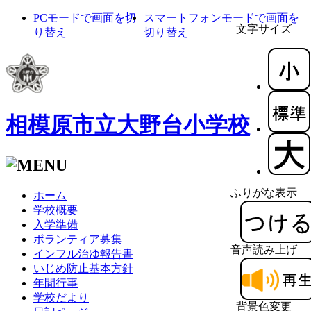
PCモードで画面を切
スマートフォンモードで画面を
文字サイズ
り替え
切り替え
相模原市立大野台小学校
ふりがな表示
ホーム
学校概要
入学準備
ボランティア募集
音声読み上げ
インフル治ゆ報告書
いじめ防止基本方針
年間行事
学校だより
背景色変更