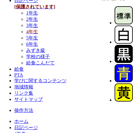
日記ページ
[保護されています]
1年生
2年生
3年生
4年生
5年生
6年生
みずき級
学校の様子
給食こんだて
給食
PTA
学びに関するコンテンツ
地域情報
リンク集
サイトマップ
操作方法
ホーム
日記ページ