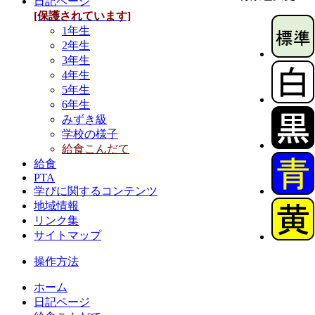
日記ページ
[保護されています]
1年生
2年生
3年生
4年生
5年生
6年生
みずき級
学校の様子
給食こんだて
給食
PTA
学びに関するコンテンツ
地域情報
リンク集
サイトマップ
操作方法
ホーム
日記ページ