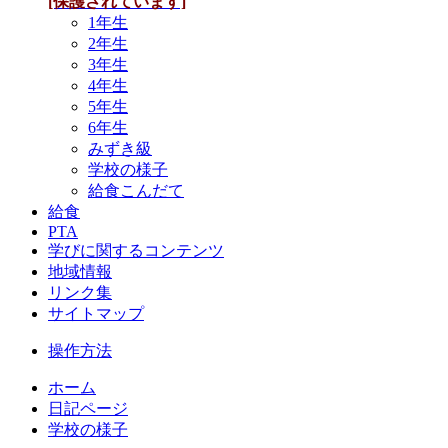
[保護されています]
1年生
2年生
3年生
4年生
5年生
6年生
みずき級
学校の様子
給食こんだて
給食
PTA
学びに関するコンテンツ
地域情報
リンク集
サイトマップ
操作方法
ホーム
日記ページ
学校の様子