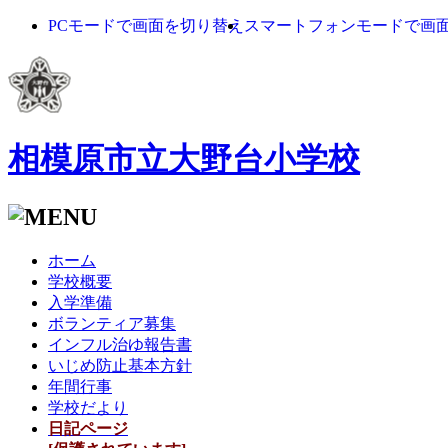
PCモードで画面を切り替え
スマートフォンモードで画
相模原市立大野台小学校
ホーム
学校概要
入学準備
ボランティア募集
インフル治ゆ報告書
いじめ防止基本方針
年間行事
学校だより
日記ページ