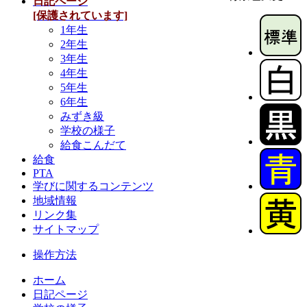
日記ページ
[保護されています]
1年生
2年生
3年生
4年生
5年生
6年生
みずき級
学校の様子
給食こんだて
給食
PTA
学びに関するコンテンツ
地域情報
リンク集
サイトマップ
操作方法
ホーム
日記ページ