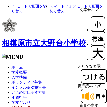
PCモードで画面を切
スマートフォンモードで画面を
文字サイズ
り替え
切り替え
相模原市立大野台小学校
ふりがな表示
ホーム
学校概要
入学準備
ボランティア募集
音声読み上げ
インフル治ゆ報告書
いじめ防止基本方針
年間行事
学校だより
背景色変更